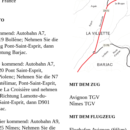
, France
TO
mmend: Autobahn A7,
19 Bollène; Nehmen Sie die
 Pont-Saint-Esprit, dann
htung Barjac.
e kommend: Autobahn A7,
20 Pont Saint-Esprit,
iolenc; Nehmen Sie die N7
élimar, Pont-Saint-Esprit,
MIT DEM ZUG
ie La Croisière und nehmen
 Richtung Lamotte-du-
Avignon TGV
Saint-Esprit, dann D901
Nîmes TGV
ac.
MIT DEM FLUGZEUG
ier kommend: Autobahn A9,
 25 Nîmes; Nehmen Sie die
Flughafen Avignon (66km)