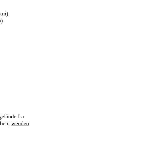
 km)
m)
gelände La
aben,
wenden