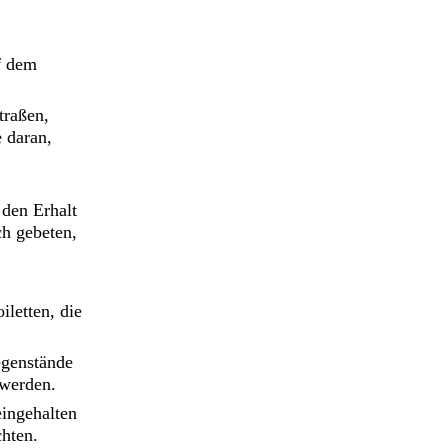
f dem
traßen,
 daran,
 den Erhalt
ch gebeten,
iletten, die
egenstände
 werden.
eingehalten
hten.