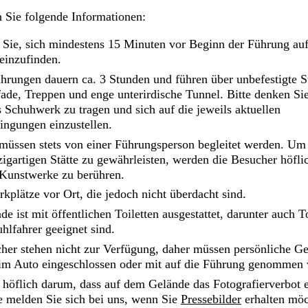
n Sie folgende Informationen:
n Sie, sich mindestens 15 Minuten vor Beginn der Führung au
 einzufinden.
hrungen dauern ca. 3 Stunden und führen über unbefestigte S
ade, Treppen und enge unterirdische Tunnel. Bitte denken Sie
s Schuhwerk zu tragen und sich auf die jeweils aktuellen
ingungen einzustellen.
müssen stets von einer Führungsperson begleitet werden. Um
zigartigen Stätte zu gewährleisten, werden die Besucher höfli
 Kunstwerke zu berühren.
rkplätze vor Ort, die jedoch nicht überdacht sind.
e ist mit öffentlichen Toiletten ausgestattet, darunter auch To
uhlfahrer geeignet sind.
cher stehen nicht zur Verfügung, daher müssen persönliche G
im Auto eingeschlossen oder mit auf die Führung genommen
n höflich darum, dass auf dem Gelände das Fotografierverbot 
te melden Sie sich bei uns, wenn Sie
Pressebilder
erhalten möc