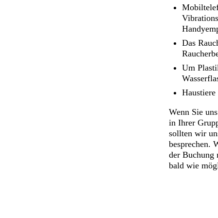
Mobiltele
Vibrations
Handyempf
Das Rauche
Raucherbe
Um Plastik
Wasserfla
Haustiere
Wenn Sie uns 
in Ihrer Grup
sollten wir u
besprechen. W
der Buchung n
bald wie mögl