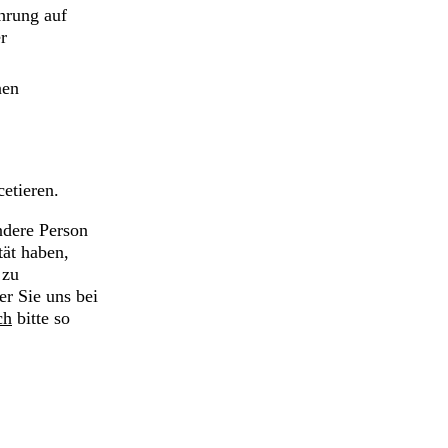
hrung auf
r
nen
etieren.
ndere Person
tät haben,
 zu
er Sie uns bei
ch
bitte so