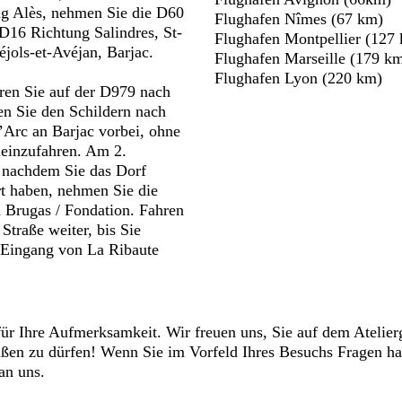
g Alès, nehmen Sie die D60
Flughafen Nîmes (67 km)
D16 Richtung Salindres, St-
Flughafen Montpellier (127
jols-et-Avéjan, Barjac.
Flughafen Marseille (179 k
Flughafen Lyon (220 km)
hren Sie auf der D979 nach
n Sie den Schildern nach
’Arc an Barjac vorbei, ohne
neinzufahren. Am 2.
 nachdem Sie das Dorf
rt haben, nehmen Sie die
 Brugas / Fondation. Fahren
 Straße weiter, bis Sie
 Eingang von La Ribaute
ür Ihre Aufmerksamkeit. Wir freuen uns, Sie auf dem Atelier
üßen zu dürfen! Wenn Sie im Vorfeld Ihres Besuchs Fragen h
an uns.