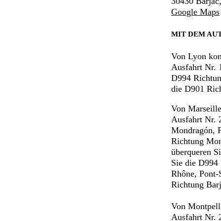
30430 Barjac
Google Maps
MIT DEM AU
Von Lyon ko
Ausfahrt Nr. 
D994 Richtung
die D901 Ric
Von Marseill
Ausfahrt Nr. 
Mondragón, P
Richtung Mont
überqueren S
Sie die D994
Rhône, Pont-
Richtung Barj
Von Montpell
Ausfahrt Nr.