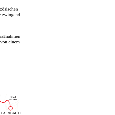
nzösischen
r zwingend
tsmaßnahmen
n von einem