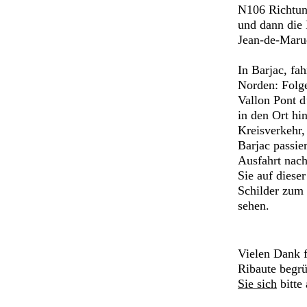
N106 Richtun
und dann die 
Jean-de-Marué
In Barjac, fa
Norden: Folge
Vallon Pont d
in den Ort hi
Kreisverkehr,
Barjac passie
Ausfahrt nach
Sie auf dieser
Schilder zum
sehen.
Vielen Dank f
Ribaute begr
Sie sich
bitte 