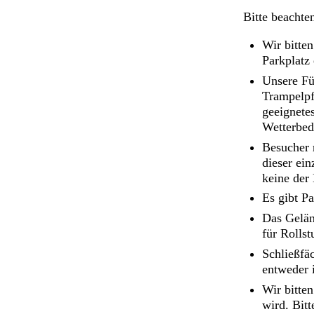
Bitte beachte
Wir bitte
Parkplatz
Unsere Fü
Trampelpf
geeignete
Wetterbed
Besucher 
dieser ein
keine der
Es gibt Pa
Das Geländ
für Rollst
Schließfä
entweder 
Wir bitte
wird. Bit