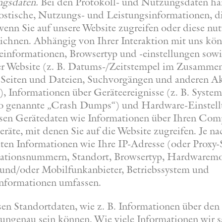
ngsdaten.
Bei den Protokoll- und Nutzungsdaten han
ostische, Nutzungs- und Leistungsinformationen, di
wenn Sie auf unsere Website zugreifen oder diese nut
eichnen. Abhängig von Ihrer Interaktion mit uns kö
teinformationen, Browsertyp und -einstellungen sow
der Website (z. B. Datums-/Zeitstempel im Zusamme
Seiten und Dateien, Suchvorgängen und anderen Akt
, Informationen über Geräteereignisse (z. B. System
so genannte „Crash Dumps“) und Hardware-Einstell
sen Gerätedaten wie Informationen über Ihren Compu
eräte, mit denen Sie auf die Website zugreifen. Je 
ten Informationen wie Ihre IP-Adresse (oder Proxy-
ationsnummern, Standort, Browsertyp, Hardwaremo
r und/oder Mobilfunkanbieter, Betriebssystem und
nformationen umfassen.
en Standortdaten, wie z. B. Informationen über den 
 ungenau sein können. Wie viele Informationen wir 