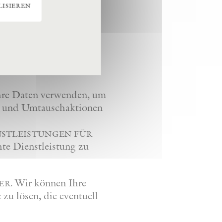
isieren
n, um einen Vertrag mit
üllung unserer
, auf die wir uns
hre Daten verwenden, um
en und Umtauschaktionen
nstleistungen für
te Dienstleistung zu
Wir können Ihre
er.
u lösen, die eventuell