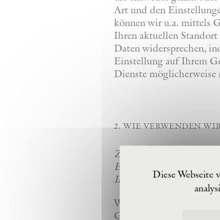
Art und den Einstellunge
können wir u.a. mittels
Ihren aktuellen Standort 
Daten widersprechen, ind
Einstellung auf Ihrem Ge
Dienste möglicherweise 
2. wie verwenden wi
Zusammengefasst: Wir ver
Erfüllung unseres Vertra
Diese Webseite 
Ihrer Zustimmung basier
analys
Wir verwenden die über 
Geschäftszwecke, die im