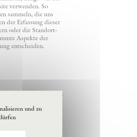
site verwenden. So
ten sammeln, die uns
en der Erfassung dieser
rn oder die Standort-
timmte Aspekte der
ung entscheiden.
Geschäftsinteressen, der
erpflichtungen und/oder
alisieren und zu
 dürfen
unterschiedliche
re personenbezogenen