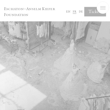
Panneau de gestion des cookies
Eschaton—Anselm Kiefer
Tickets
en
fr
de
Foundation