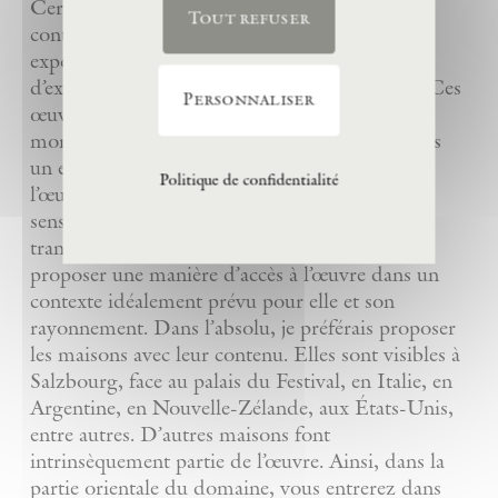
Certains bâtiments où vous allez cheminer
Tout refuser
contiennent des œuvres d’art ou servent à les
exposer, chacune nécessitant son propre lieu
d’exposition afin de produire le meilleur effet. Ces
Personnaliser
œuvres risqueraient, dans certains cas, d’être
momentanément anéanties si on les plaçait dans
un environnement inadéquat. Avant d’aborder
Politique de confidentialité
l’œuvre, le spectateur doit franchir un seuil, au
sens propre et au sens figuré, en manière de
transition. Le but de ces maisons est donc de
proposer une manière d’accès à l’œuvre dans un
contexte idéalement prévu pour elle et son
rayonnement. Dans l’absolu, je préférais proposer
les maisons avec leur contenu. Elles sont visibles à
Salzbourg, face au palais du Festival, en Italie, en
Argentine, en Nouvelle-Zélande, aux États-Unis,
entre autres. D’autres maisons font
intrinsèquement partie de l’œuvre. Ainsi, dans la
partie orientale du domaine, vous entrerez dans