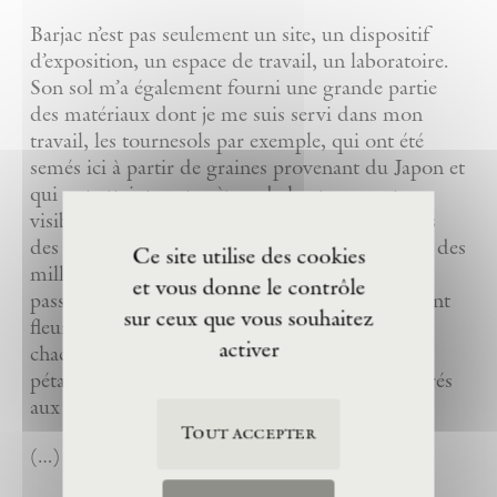
Barjac n’est pas seulement un site, un dispositif
d’exposition, un espace de travail, un laboratoire.
Son sol m’a également fourni une grande partie
des matériaux dont je me suis servi dans mon
travail, les tournesols par exemple, qui ont été
semés ici à partir de graines provenant du Japon et
qui ont atteint sept mètres de hauteur, sont
visibles dans un certain nombre de mes œuvres
des années 1996 à 2012. De même, on y a planté des
Ce site utilise des cookies
milliers de tulipes en automne qui, après avoir
et vous donne le contrôle
passé l’hiver en terre, ont éclos au printemps, ont
sur ceux que vous souhaitez
fleuri et se sont éteintes après s’être confiées
activer
chacune à une étoile. Conservés et séchés, leurs
pétales ont été utilisés dans les tableaux consacrés
aux poètes arabes.
Tout accepter
(…)