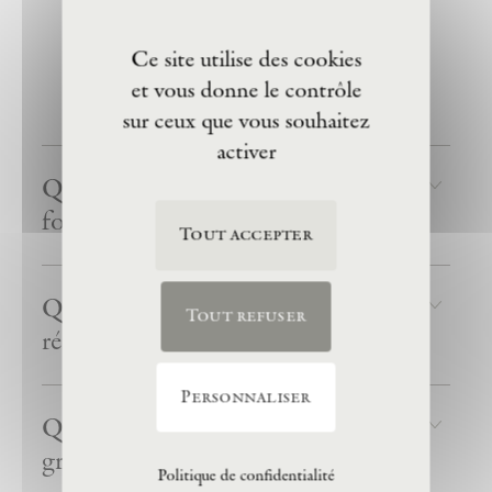
Accessibilité des publics
Ce site utilise des cookies
et vous donne le contrôle
Groupes
sur ceux que vous souhaitez
activer
Quels sont les tarifs de la
fondation ?
Tout accepter
Qui peut bénéficier d’un tarif
Tout refuser
réduit ?
Personnaliser
Qui peut bénéficier d’un tarif
gratuit ?
Politique de confidentialité