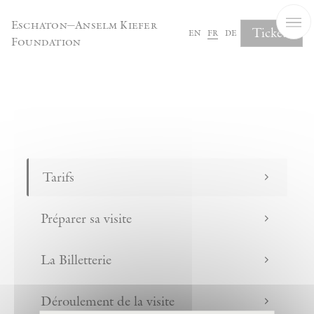
Panneau de gestion des cookies
Eschaton—Anselm Kiefer
Tickets
en
fr
de
Foundation
FAQ
Tarifs
Préparer sa visite
La Billetterie
Déroulement de la visite