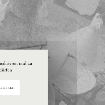
alisieren und zu
 dürfen
isieren