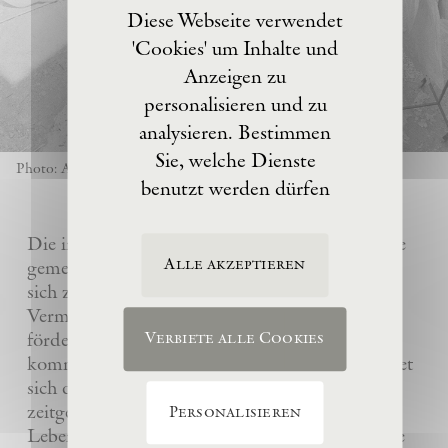
Diese Webseite verwendet
'Cookies' um Inhalte und
Anzeigen zu
personalisieren und zu
analysieren. Bestimmen
Sie, welche Dienste
Photo: Anselm Kiefer
benutzt werden dürfen
Die im Jahre 2017 von Anselm Kiefer gegründete
Alle akzeptieren
gemeinnützige Eschaton –Kunststiftung hat es
sich zur Aufgabe gemacht, das künstlerische
Vermächtnis ihres Gründers Anselm Kiefer zu
fördern und sein Atelier La Ribaute für
Verbiete alle Cookies
kommende Generationen zu erhalten. Sie widmet
sich dem Verständnis und der Wertschätzung
zeitgenössischer Kunst, insbesondere des
Personalisieren
Lebenswerks von Anselm Kiefer, indem sie seine