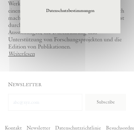
Werke und die anderer Künstler bewahrt und
einem breiten Publikum in La Ribaute zugänglich
Datenschutzbestimmungen
macht. Die Stiftung fördert zeitgenössische Kunst
durch die Organisation von internationalen
Ausstellungen, die Durchführung und
Unterstützung von Forschungsprojekten und die
Edition von Publikationen.
Weiterlesen
Newsletter
Subscribe
Kontakt
Newsletter
Datenschutzrichtlinie
Besuchsordn