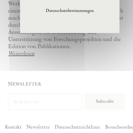
Werke und die anderer Künstler bewahrt und
einem breiten Publikum in La Ribaute zugänglich
Datenschutzbestimmungen
macht. Die Stiftung fördert zeitgenössische Kunst
durch die Organisation von internationalen
Ausstellungen, die Durchführung und
Unterstützung von Forschungsprojekten und die
Edition von Publikationen.
Weiterlesen
Newsletter
Subscribe
Kontakt
Newsletter
Datenschutzrichtlinie
Besuchsordn