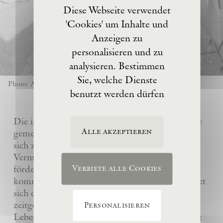
Diese Webseite verwendet
'Cookies' um Inhalte und
Anzeigen zu
personalisieren und zu
analysieren. Bestimmen
Sie, welche Dienste
Photo: Anselm Kiefer
benutzt werden dürfen
Die im Jahre 2017 von Anselm Kiefer gegründete
Alle akzeptieren
gemeinnützige Eschaton –Kunststiftung hat es
sich zur Aufgabe gemacht, das künstlerische
Vermächtnis ihres Gründers Anselm Kiefer zu
fördern und sein Atelier La Ribaute für
Verbiete alle Cookies
kommende Generationen zu erhalten. Sie widmet
sich dem Verständnis und der Wertschätzung
zeitgenössischer Kunst, insbesondere des
Personalisieren
Lebenswerks von Anselm Kiefer, indem sie seine