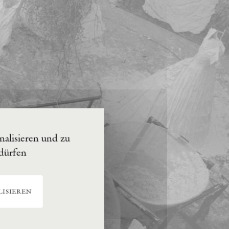
alisieren und zu
 dürfen
isieren