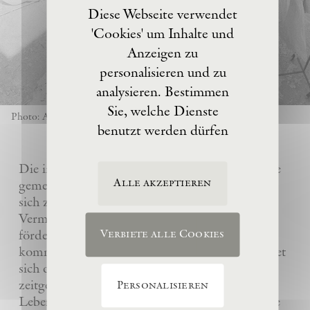
Diese Webseite verwendet
'Cookies' um Inhalte und
Anzeigen zu
personalisieren und zu
analysieren. Bestimmen
Sie, welche Dienste
Photo: Anselm Kiefer
benutzt werden dürfen
Die im Jahre 2017 von Anselm Kiefer gegründete
Alle akzeptieren
gemeinnützige Eschaton –Kunststiftung hat es
sich zur Aufgabe gemacht, das künstlerische
Vermächtnis ihres Gründers Anselm Kiefer zu
fördern und sein Atelier La Ribaute für
Verbiete alle Cookies
kommende Generationen zu erhalten. Sie widmet
sich dem Verständnis und der Wertschätzung
zeitgenössischer Kunst, insbesondere des
Personalisieren
Lebenswerks von Anselm Kiefer, indem sie seine