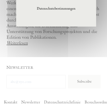
Werke und die anderer Künstler bewahrt und
einem breiten Publikum in La Ribaute zugänglich
Datenschutzbestimmungen
macht. Die Stiftung fördert zeitgenössische Kunst
durch die Organisation von internationalen
Ausstellungen, die Durchführung und
Unterstützung von Forschungsprojekten und die
Edition von Publikationen.
Weiterlesen
Newsletter
Subscribe
Kontakt
Newsletter
Datenschutzrichtlinie
Besuchsordn