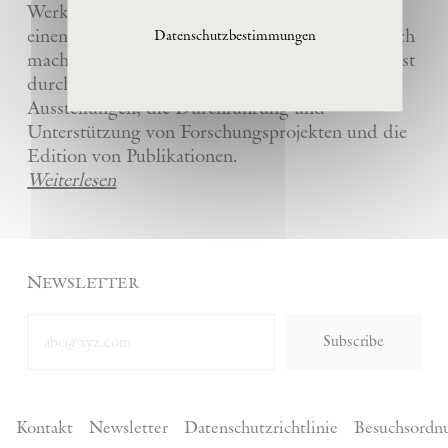
Werke und die anderer Künstler bewahrt und
einem breiten Publikum in La Ribaute zugänglich
Datenschutzbestimmungen
macht. Die Stiftung fördert zeitgenössische Kunst
durch die Organisation von internationalen
Ausstellungen, die Durchführung und
Unterstützung von Forschungsprojekten und die
Edition von Publikationen.
Weiterlesen
Newsletter
Subscribe
Kontakt
Newsletter
Datenschutzrichtlinie
Besuchsordn