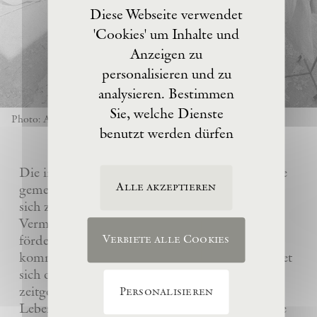
Diese Webseite verwendet
'Cookies' um Inhalte und
Anzeigen zu
personalisieren und zu
analysieren. Bestimmen
Sie, welche Dienste
Photo: Anselm Kiefer
benutzt werden dürfen
Die im Jahre 2017 von Anselm Kiefer gegründete
Alle akzeptieren
gemeinnützige Eschaton –Kunststiftung hat es
sich zur Aufgabe gemacht, das künstlerische
Vermächtnis ihres Gründers Anselm Kiefer zu
fördern und sein Atelier La Ribaute für
Verbiete alle Cookies
kommende Generationen zu erhalten. Sie widmet
sich dem Verständnis und der Wertschätzung
zeitgenössischer Kunst, insbesondere des
Personalisieren
Lebenswerks von Anselm Kiefer, indem sie seine