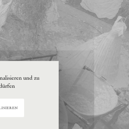
alisieren und zu
 dürfen
isieren