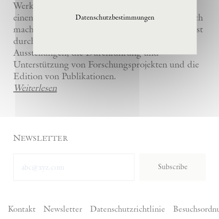
Werke und die anderer Künstler bewahrt und
einem breiten Publikum in La Ribaute zugänglich
Datenschutzbestimmungen
macht. Die Stiftung fördert zeitgenössische Kunst
durch die Organisation von internationalen
Ausstellungen, die Durchführung und
Unterstützung von Forschungsprojekten und die
Edition von Publikationen.
Weiterlesen
Newsletter
Subscribe
Kontakt
Newsletter
Datenschutzrichtlinie
Besuchsordn