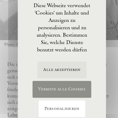
Diese Webseite verwendet
'Cookies' um Inhalte und
Anzeigen zu
personalisieren und zu
analysieren. Bestimmen
Sie, welche Dienste
Photo: Anselm Kiefer
benutzt werden dürfen
Die im Jahre 2017 von Anselm Kiefer gegründete
Alle akzeptieren
gemeinnützige Eschaton –Kunststiftung hat es
sich zur Aufgabe gemacht, das künstlerische
Vermächtnis ihres Gründers Anselm Kiefer zu
fördern und sein Atelier La Ribaute für
Verbiete alle Cookies
kommende Generationen zu erhalten. Sie widmet
sich dem Verständnis und der Wertschätzung
zeitgenössischer Kunst, insbesondere des
Personalisieren
Lebenswerks von Anselm Kiefer, indem sie seine