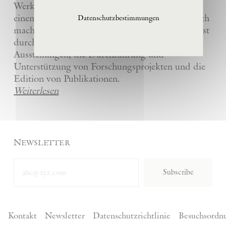
Werke und die anderer Künstler bewahrt und
einem breiten Publikum in La Ribaute zugänglich
Datenschutzbestimmungen
macht. Die Stiftung fördert zeitgenössische Kunst
durch die Organisation von internationalen
Ausstellungen, die Durchführung und
Unterstützung von Forschungsprojekten und die
Edition von Publikationen.
Weiterlesen
Newsletter
Subscribe
Kontakt
Newsletter
Datenschutzrichtlinie
Besuchsordn