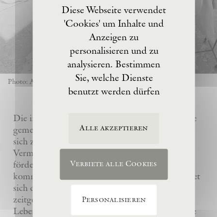
Diese Webseite verwendet
'Cookies' um Inhalte und
Anzeigen zu
personalisieren und zu
analysieren. Bestimmen
Sie, welche Dienste
Photo: Anselm Kiefer
benutzt werden dürfen
Die im Jahre 2017 von Anselm Kiefer gegründete
Alle akzeptieren
gemeinnützige Eschaton –Kunststiftung hat es
sich zur Aufgabe gemacht, das künstlerische
Vermächtnis ihres Gründers Anselm Kiefer zu
fördern und sein Atelier La Ribaute für
Verbiete alle Cookies
kommende Generationen zu erhalten. Sie widmet
sich dem Verständnis und der Wertschätzung
zeitgenössischer Kunst, insbesondere des
Personalisieren
Lebenswerks von Anselm Kiefer, indem sie seine