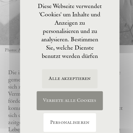
Diese Webseite verwendet
'Cookies' um Inhalte und
Anzeigen zu
personalisieren und zu
analysieren. Bestimmen
Sie, welche Dienste
Photo: Anselm Kiefer
benutzt werden dürfen
Die im Jahre 2017 von Anselm Kiefer gegründete
Alle akzeptieren
gemeinnützige Eschaton –Kunststiftung hat es
sich zur Aufgabe gemacht, das künstlerische
Vermächtnis ihres Gründers Anselm Kiefer zu
fördern und sein Atelier La Ribaute für
Verbiete alle Cookies
kommende Generationen zu erhalten. Sie widmet
sich dem Verständnis und der Wertschätzung
zeitgenössischer Kunst, insbesondere des
Personalisieren
Lebenswerks von Anselm Kiefer, indem sie seine