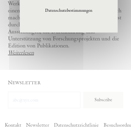
Werke und die anderer Künstler bewahrt und
einem breiten Publikum in La Ribaute zugänglich
Datenschutzbestimmungen
macht. Die Stiftung fördert zeitgenössische Kunst
durch die Organisation von internationalen
Ausstellungen, die Durchführung und
Unterstützung von Forschungsprojekten und die
Edition von Publikationen.
Weiterlesen
Newsletter
Subscribe
Kontakt
Newsletter
Datenschutzrichtlinie
Besuchsordn