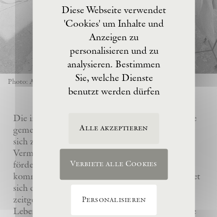
Diese Webseite verwendet
'Cookies' um Inhalte und
Anzeigen zu
personalisieren und zu
analysieren. Bestimmen
Sie, welche Dienste
Photo: Anselm Kiefer
benutzt werden dürfen
Die im Jahre 2017 von Anselm Kiefer gegründete
Alle akzeptieren
gemeinnützige Eschaton –Kunststiftung hat es
sich zur Aufgabe gemacht, das künstlerische
Vermächtnis ihres Gründers Anselm Kiefer zu
fördern und sein Atelier La Ribaute für
Verbiete alle Cookies
kommende Generationen zu erhalten. Sie widmet
sich dem Verständnis und der Wertschätzung
zeitgenössischer Kunst, insbesondere des
Personalisieren
Lebenswerks von Anselm Kiefer, indem sie seine