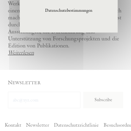
Werke und die anderer Künstler bewahrt und
einem breiten Publikum in La Ribaute zugänglich
Datenschutzbestimmungen
macht. Die Stiftung fördert zeitgenössische Kunst
durch die Organisation von internationalen
Ausstellungen, die Durchführung und
Unterstützung von Forschungsprojekten und die
Edition von Publikationen.
Weiterlesen
Newsletter
Subscribe
Kontakt
Newsletter
Datenschutzrichtlinie
Besuchsordn