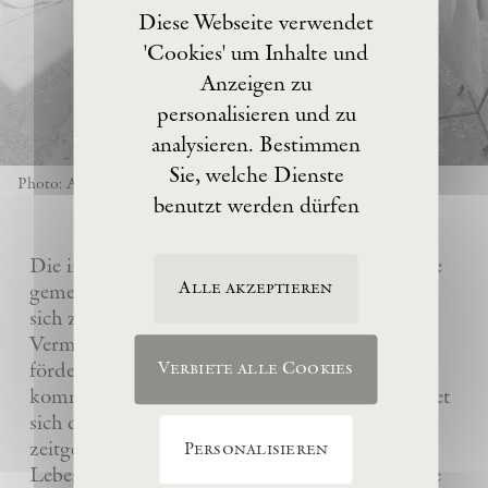
Diese Webseite verwendet
'Cookies' um Inhalte und
Anzeigen zu
personalisieren und zu
analysieren. Bestimmen
Sie, welche Dienste
Photo: Anselm Kiefer
benutzt werden dürfen
Die im Jahre 2017 von Anselm Kiefer gegründete
Alle akzeptieren
gemeinnützige Eschaton –Kunststiftung hat es
sich zur Aufgabe gemacht, das künstlerische
Vermächtnis ihres Gründers Anselm Kiefer zu
fördern und sein Atelier La Ribaute für
Verbiete alle Cookies
kommende Generationen zu erhalten. Sie widmet
sich dem Verständnis und der Wertschätzung
zeitgenössischer Kunst, insbesondere des
Personalisieren
Lebenswerks von Anselm Kiefer, indem sie seine