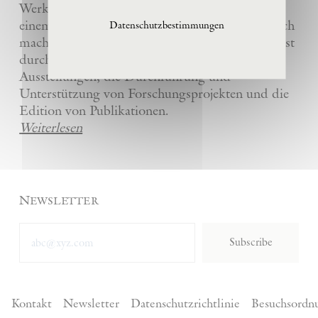
Werke und die anderer Künstler bewahrt und
einem breiten Publikum in La Ribaute zugänglich
Datenschutzbestimmungen
macht. Die Stiftung fördert zeitgenössische Kunst
durch die Organisation von internationalen
Ausstellungen, die Durchführung und
Unterstützung von Forschungsprojekten und die
Edition von Publikationen.
Weiterlesen
Newsletter
Subscribe
Kontakt
Newsletter
Datenschutzrichtlinie
Besuchsordn