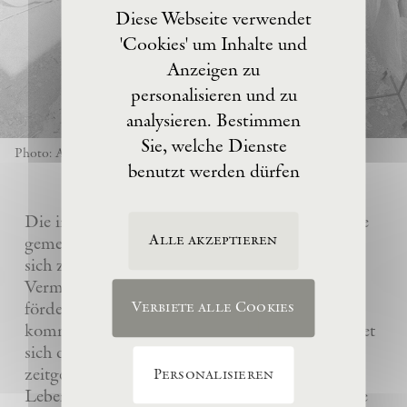
Diese Webseite verwendet
'Cookies' um Inhalte und
Anzeigen zu
personalisieren und zu
analysieren. Bestimmen
Sie, welche Dienste
Photo: Anselm Kiefer
benutzt werden dürfen
Die im Jahre 2017 von Anselm Kiefer gegründete
Alle akzeptieren
gemeinnützige Eschaton –Kunststiftung hat es
sich zur Aufgabe gemacht, das künstlerische
Vermächtnis ihres Gründers Anselm Kiefer zu
fördern und sein Atelier La Ribaute für
Verbiete alle Cookies
kommende Generationen zu erhalten. Sie widmet
sich dem Verständnis und der Wertschätzung
zeitgenössischer Kunst, insbesondere des
Personalisieren
Lebenswerks von Anselm Kiefer, indem sie seine