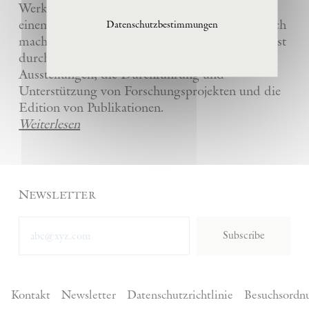
Werke und die anderer Künstler bewahrt und
einem breiten Publikum in La Ribaute zugänglich
Datenschutzbestimmungen
macht. Die Stiftung fördert zeitgenössische Kunst
durch die Organisation von internationalen
Ausstellungen, die Durchführung und
Unterstützung von Forschungsprojekten und die
Edition von Publikationen.
Weiterlesen
Newsletter
Subscribe
Kontakt
Newsletter
Datenschutzrichtlinie
Besuchsordn