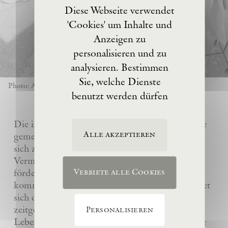
Diese Webseite verwendet
'Cookies' um Inhalte und
Anzeigen zu
personalisieren und zu
analysieren. Bestimmen
Sie, welche Dienste
Photo: Anselm Kiefer
benutzt werden dürfen
Die im Jahre 2017 von Anselm Kiefer gegründete
Alle akzeptieren
gemeinnützige Eschaton –Kunststiftung hat es
sich zur Aufgabe gemacht, das künstlerische
Vermächtnis ihres Gründers Anselm Kiefer zu
fördern und sein Atelier La Ribaute für
Verbiete alle Cookies
kommende Generationen zu erhalten. Sie widmet
sich dem Verständnis und der Wertschätzung
zeitgenössischer Kunst, insbesondere des
Personalisieren
Lebenswerks von Anselm Kiefer, indem sie seine