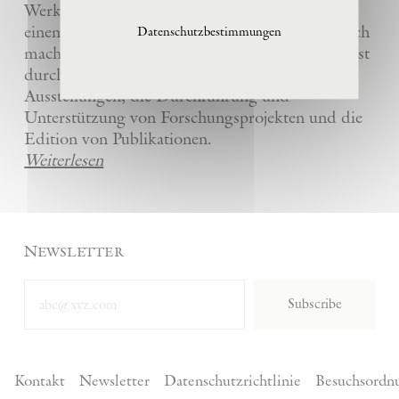
Werke und die anderer Künstler bewahrt und
einem breiten Publikum in La Ribaute zugänglich
Datenschutzbestimmungen
macht. Die Stiftung fördert zeitgenössische Kunst
durch die Organisation von internationalen
Ausstellungen, die Durchführung und
Unterstützung von Forschungsprojekten und die
Edition von Publikationen.
Weiterlesen
Newsletter
Subscribe
Kontakt
Newsletter
Datenschutzrichtlinie
Besuchsordn