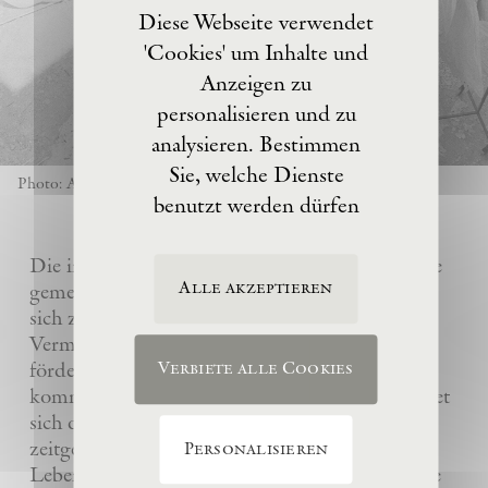
Diese Webseite verwendet
'Cookies' um Inhalte und
Anzeigen zu
personalisieren und zu
analysieren. Bestimmen
Sie, welche Dienste
Photo: Anselm Kiefer
benutzt werden dürfen
Die im Jahre 2017 von Anselm Kiefer gegründete
Alle akzeptieren
gemeinnützige Eschaton –Kunststiftung hat es
sich zur Aufgabe gemacht, das künstlerische
Vermächtnis ihres Gründers Anselm Kiefer zu
fördern und sein Atelier La Ribaute für
Verbiete alle Cookies
kommende Generationen zu erhalten. Sie widmet
sich dem Verständnis und der Wertschätzung
zeitgenössischer Kunst, insbesondere des
Personalisieren
Lebenswerks von Anselm Kiefer, indem sie seine