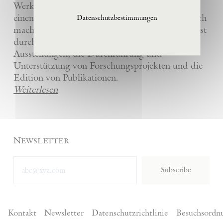
Werke und die anderer Künstler bewahrt und
einem breiten Publikum in La Ribaute zugänglich
Datenschutzbestimmungen
macht. Die Stiftung fördert zeitgenössische Kunst
durch die Organisation von internationalen
Ausstellungen, die Durchführung und
Unterstützung von Forschungsprojekten und die
Edition von Publikationen.
Weiterlesen
Newsletter
Subscribe
Kontakt
Newsletter
Datenschutzrichtlinie
Besuchsordn