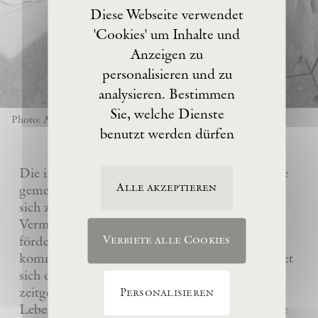
Diese Webseite verwendet
'Cookies' um Inhalte und
Anzeigen zu
personalisieren und zu
analysieren. Bestimmen
Sie, welche Dienste
Photo: Anselm Kiefer
benutzt werden dürfen
Die im Jahre 2017 von Anselm Kiefer gegründete
Alle akzeptieren
gemeinnützige Eschaton –Kunststiftung hat es
sich zur Aufgabe gemacht, das künstlerische
Vermächtnis ihres Gründers Anselm Kiefer zu
fördern und sein Atelier La Ribaute für
Verbiete alle Cookies
kommende Generationen zu erhalten. Sie widmet
sich dem Verständnis und der Wertschätzung
zeitgenössischer Kunst, insbesondere des
Personalisieren
Lebenswerks von Anselm Kiefer, indem sie seine