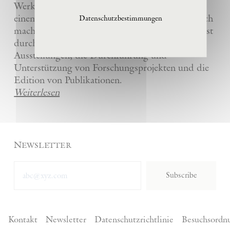
Werke und die anderer Künstler bewahrt und
einem breiten Publikum in La Ribaute zugänglich
Datenschutzbestimmungen
macht. Die Stiftung fördert zeitgenössische Kunst
durch die Organisation von internationalen
Ausstellungen, die Durchführung und
Unterstützung von Forschungsprojekten und die
Edition von Publikationen.
Weiterlesen
Newsletter
Subscribe
Kontakt
Newsletter
Datenschutzrichtlinie
Besuchsordn