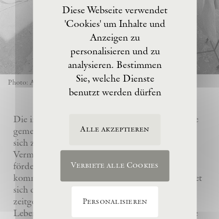
Diese Webseite verwendet
'Cookies' um Inhalte und
Anzeigen zu
personalisieren und zu
analysieren. Bestimmen
Sie, welche Dienste
Photo: Anselm Kiefer
benutzt werden dürfen
Die im Jahre 2017 von Anselm Kiefer gegründete
Alle akzeptieren
gemeinnützige Eschaton –Kunststiftung hat es
sich zur Aufgabe gemacht, das künstlerische
Vermächtnis ihres Gründers Anselm Kiefer zu
fördern und sein Atelier La Ribaute für
Verbiete alle Cookies
kommende Generationen zu erhalten. Sie widmet
sich dem Verständnis und der Wertschätzung
zeitgenössischer Kunst, insbesondere des
Personalisieren
Lebenswerks von Anselm Kiefer, indem sie seine