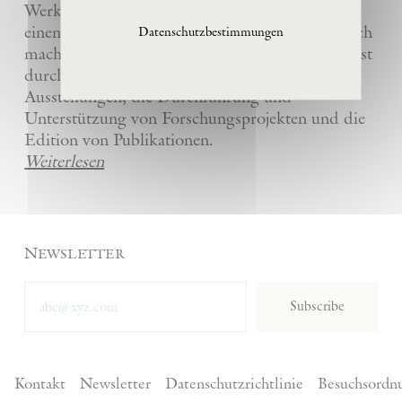
Werke und die anderer Künstler bewahrt und
einem breiten Publikum in La Ribaute zugänglich
Datenschutzbestimmungen
macht. Die Stiftung fördert zeitgenössische Kunst
durch die Organisation von internationalen
Ausstellungen, die Durchführung und
Unterstützung von Forschungsprojekten und die
Edition von Publikationen.
Weiterlesen
Newsletter
Subscribe
Kontakt
Newsletter
Datenschutzrichtlinie
Besuchsordn