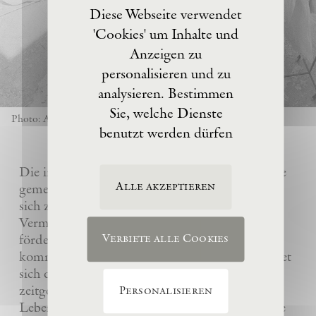
Diese Webseite verwendet
'Cookies' um Inhalte und
Anzeigen zu
personalisieren und zu
analysieren. Bestimmen
Sie, welche Dienste
Photo: Anselm Kiefer
benutzt werden dürfen
Die im Jahre 2017 von Anselm Kiefer gegründete
Alle akzeptieren
gemeinnützige Eschaton –Kunststiftung hat es
sich zur Aufgabe gemacht, das künstlerische
Vermächtnis ihres Gründers Anselm Kiefer zu
fördern und sein Atelier La Ribaute für
Verbiete alle Cookies
kommende Generationen zu erhalten. Sie widmet
sich dem Verständnis und der Wertschätzung
zeitgenössischer Kunst, insbesondere des
Personalisieren
Lebenswerks von Anselm Kiefer, indem sie seine