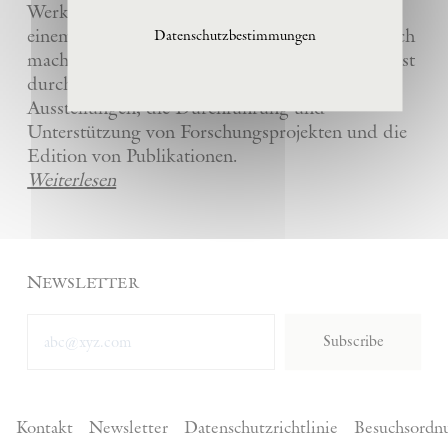
Werke und die anderer Künstler bewahrt und
einem breiten Publikum in La Ribaute zugänglich
Datenschutzbestimmungen
macht. Die Stiftung fördert zeitgenössische Kunst
durch die Organisation von internationalen
Ausstellungen, die Durchführung und
Unterstützung von Forschungsprojekten und die
Edition von Publikationen.
Weiterlesen
Newsletter
Subscribe
Kontakt
Newsletter
Datenschutzrichtlinie
Besuchsordn