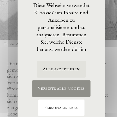
Diese Webseite verwendet
'Cookies' um Inhalte und
Anzeigen zu
personalisieren und zu
analysieren. Bestimmen
Sie, welche Dienste
Photo: Anselm Kiefer
benutzt werden dürfen
Die im Jahre 2017 von Anselm Kiefer gegründete
Alle akzeptieren
gemeinnützige Eschaton –Kunststiftung hat es
sich zur Aufgabe gemacht, das künstlerische
Vermächtnis ihres Gründers Anselm Kiefer zu
fördern und sein Atelier La Ribaute für
Verbiete alle Cookies
kommende Generationen zu erhalten. Sie widmet
sich dem Verständnis und der Wertschätzung
zeitgenössischer Kunst, insbesondere des
Personalisieren
Lebenswerks von Anselm Kiefer, indem sie seine