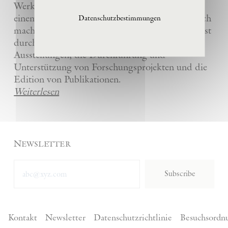
Werke und die anderer Künstler bewahrt und
einem breiten Publikum in La Ribaute zugänglich
Datenschutzbestimmungen
macht. Die Stiftung fördert zeitgenössische Kunst
durch die Organisation von internationalen
Ausstellungen, die Durchführung und
Unterstützung von Forschungsprojekten und die
Edition von Publikationen.
Weiterlesen
Newsletter
Subscribe
Kontakt
Newsletter
Datenschutzrichtlinie
Besuchsordn