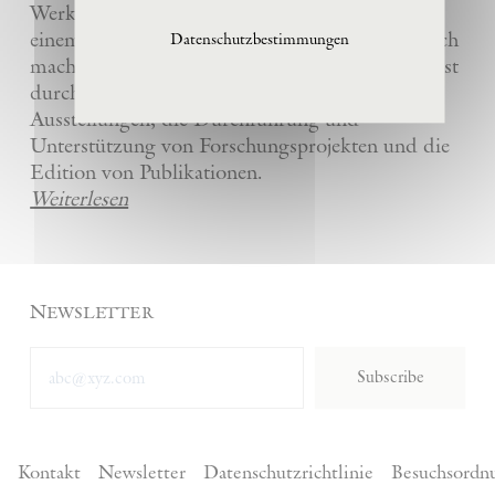
Werke und die anderer Künstler bewahrt und
einem breiten Publikum in La Ribaute zugänglich
Datenschutzbestimmungen
macht. Die Stiftung fördert zeitgenössische Kunst
durch die Organisation von internationalen
Ausstellungen, die Durchführung und
Unterstützung von Forschungsprojekten und die
Edition von Publikationen.
Weiterlesen
Newsletter
Subscribe
Kontakt
Newsletter
Datenschutzrichtlinie
Besuchsordn