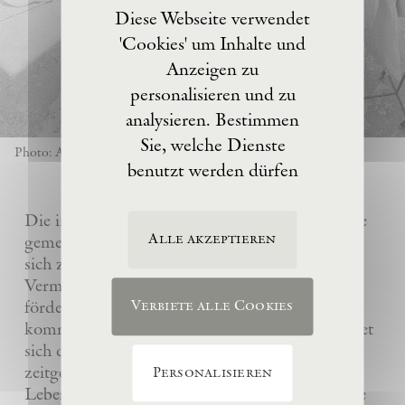
Diese Webseite verwendet
'Cookies' um Inhalte und
Anzeigen zu
personalisieren und zu
analysieren. Bestimmen
Sie, welche Dienste
Photo: Anselm Kiefer
benutzt werden dürfen
Die im Jahre 2017 von Anselm Kiefer gegründete
Alle akzeptieren
gemeinnützige Eschaton –Kunststiftung hat es
sich zur Aufgabe gemacht, das künstlerische
Vermächtnis ihres Gründers Anselm Kiefer zu
fördern und sein Atelier La Ribaute für
Verbiete alle Cookies
kommende Generationen zu erhalten. Sie widmet
sich dem Verständnis und der Wertschätzung
zeitgenössischer Kunst, insbesondere des
Personalisieren
Lebenswerks von Anselm Kiefer, indem sie seine