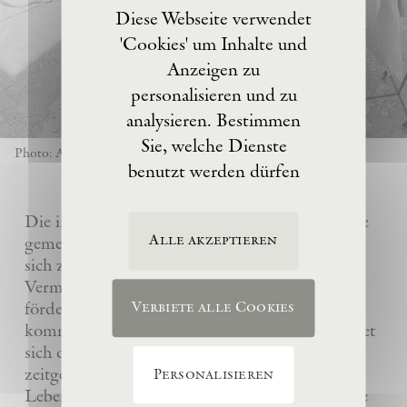
Diese Webseite verwendet
'Cookies' um Inhalte und
Anzeigen zu
personalisieren und zu
analysieren. Bestimmen
Sie, welche Dienste
Photo: Anselm Kiefer
benutzt werden dürfen
Die im Jahre 2017 von Anselm Kiefer gegründete
Alle akzeptieren
gemeinnützige Eschaton –Kunststiftung hat es
sich zur Aufgabe gemacht, das künstlerische
Vermächtnis ihres Gründers Anselm Kiefer zu
fördern und sein Atelier La Ribaute für
Verbiete alle Cookies
kommende Generationen zu erhalten. Sie widmet
sich dem Verständnis und der Wertschätzung
zeitgenössischer Kunst, insbesondere des
Personalisieren
Lebenswerks von Anselm Kiefer, indem sie seine