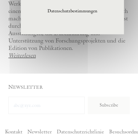
Werke und die anderer Künstler bewahrt und
einem breiten Publikum in La Ribaute zugänglich
Datenschutzbestimmungen
macht. Die Stiftung fördert zeitgenössische Kunst
durch die Organisation von internationalen
Ausstellungen, die Durchführung und
Unterstützung von Forschungsprojekten und die
Edition von Publikationen.
Weiterlesen
Newsletter
Subscribe
Kontakt
Newsletter
Datenschutzrichtlinie
Besuchsordn