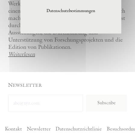
Werke und die anderer Künstler bewahrt und
einem breiten Publikum in La Ribaute zugänglich
Datenschutzbestimmungen
macht. Die Stiftung fördert zeitgenössische Kunst
durch die Organisation von internationalen
Ausstellungen, die Durchführung und
Unterstützung von Forschungsprojekten und die
Edition von Publikationen.
Weiterlesen
Newsletter
Subscribe
Kontakt
Newsletter
Datenschutzrichtlinie
Besuchsordn