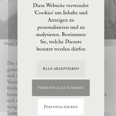
Diese Webseite verwendet
'Cookies' um Inhalte und
Anzeigen zu
personalisieren und zu
analysieren. Bestimmen
Sie, welche Dienste
Photo: Anselm Kiefer
benutzt werden dürfen
Die im Jahre 2017 von Anselm Kiefer gegründete
Alle akzeptieren
gemeinnützige Eschaton –Kunststiftung hat es
sich zur Aufgabe gemacht, das künstlerische
Vermächtnis ihres Gründers Anselm Kiefer zu
fördern und sein Atelier La Ribaute für
Verbiete alle Cookies
kommende Generationen zu erhalten. Sie widmet
sich dem Verständnis und der Wertschätzung
zeitgenössischer Kunst, insbesondere des
Personalisieren
Lebenswerks von Anselm Kiefer, indem sie seine