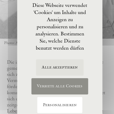
Diese Webseite verwendet
'Cookies' um Inhalte und
Anzeigen zu
personalisieren und zu
analysieren. Bestimmen
Sie, welche Dienste
Photo: Anselm Kiefer
benutzt werden dürfen
Die im Jahre 2017 von Anselm Kiefer gegründete
Alle akzeptieren
gemeinnützige Eschaton –Kunststiftung hat es
sich zur Aufgabe gemacht, das künstlerische
Vermächtnis ihres Gründers Anselm Kiefer zu
fördern und sein Atelier La Ribaute für
Verbiete alle Cookies
kommende Generationen zu erhalten. Sie widmet
sich dem Verständnis und der Wertschätzung
zeitgenössischer Kunst, insbesondere des
Personalisieren
Lebenswerks von Anselm Kiefer, indem sie seine