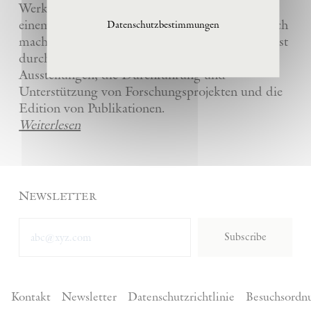
Werke und die anderer Künstler bewahrt und
einem breiten Publikum in La Ribaute zugänglich
Datenschutzbestimmungen
macht. Die Stiftung fördert zeitgenössische Kunst
durch die Organisation von internationalen
Ausstellungen, die Durchführung und
Unterstützung von Forschungsprojekten und die
Edition von Publikationen.
Weiterlesen
Newsletter
Subscribe
Kontakt
Newsletter
Datenschutzrichtlinie
Besuchsordn