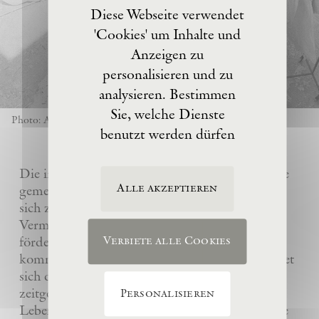
Diese Webseite verwendet
'Cookies' um Inhalte und
Anzeigen zu
personalisieren und zu
analysieren. Bestimmen
Sie, welche Dienste
Photo: Anselm Kiefer
benutzt werden dürfen
Die im Jahre 2017 von Anselm Kiefer gegründete
Alle akzeptieren
gemeinnützige Eschaton –Kunststiftung hat es
sich zur Aufgabe gemacht, das künstlerische
Vermächtnis ihres Gründers Anselm Kiefer zu
fördern und sein Atelier La Ribaute für
Verbiete alle Cookies
kommende Generationen zu erhalten. Sie widmet
sich dem Verständnis und der Wertschätzung
zeitgenössischer Kunst, insbesondere des
Personalisieren
Lebenswerks von Anselm Kiefer, indem sie seine