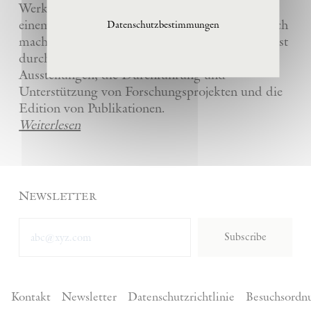
Werke und die anderer Künstler bewahrt und
einem breiten Publikum in La Ribaute zugänglich
Datenschutzbestimmungen
macht. Die Stiftung fördert zeitgenössische Kunst
durch die Organisation von internationalen
Ausstellungen, die Durchführung und
Unterstützung von Forschungsprojekten und die
Edition von Publikationen.
Weiterlesen
Newsletter
Subscribe
Kontakt
Newsletter
Datenschutzrichtlinie
Besuchsordn