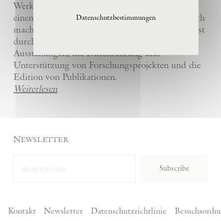
Werke und die anderer Künstler bewahrt und
einem breiten Publikum in La Ribaute zugänglich
Datenschutzbestimmungen
macht. Die Stiftung fördert zeitgenössische Kunst
durch die Organisation von internationalen
Ausstellungen, die Durchführung und
Unterstützung von Forschungsprojekten und die
Edition von Publikationen.
Weiterlesen
Newsletter
Subscribe
Kontakt
Newsletter
Datenschutzrichtlinie
Besuchsordn