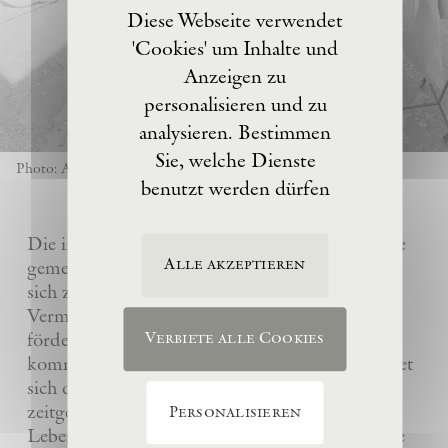
Diese Webseite verwendet
'Cookies' um Inhalte und
Anzeigen zu
personalisieren und zu
analysieren. Bestimmen
Sie, welche Dienste
Photo: Anselm Kiefer
benutzt werden dürfen
Die im Jahre 2017 von Anselm Kiefer gegründete
Alle akzeptieren
gemeinnützige Eschaton –Kunststiftung hat es
sich zur Aufgabe gemacht, das künstlerische
Vermächtnis ihres Gründers Anselm Kiefer zu
fördern und sein Atelier La Ribaute für
Verbiete alle Cookies
kommende Generationen zu erhalten. Sie widmet
sich dem Verständnis und der Wertschätzung
zeitgenössischer Kunst, insbesondere des
Personalisieren
Lebenswerks von Anselm Kiefer, indem sie seine