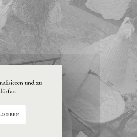
alisieren und zu
 dürfen
isieren