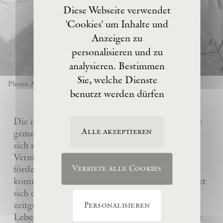
Diese Webseite verwendet
'Cookies' um Inhalte und
Anzeigen zu
personalisieren und zu
analysieren. Bestimmen
Sie, welche Dienste
Photo: Anselm Kiefer
benutzt werden dürfen
Die im Jahre 2017 von Anselm Kiefer gegründete
Alle akzeptieren
gemeinnützige Eschaton –Kunststiftung hat es
sich zur Aufgabe gemacht, das künstlerische
Vermächtnis ihres Gründers Anselm Kiefer zu
fördern und sein Atelier La Ribaute für
Verbiete alle Cookies
kommende Generationen zu erhalten. Sie widmet
sich dem Verständnis und der Wertschätzung
zeitgenössischer Kunst, insbesondere des
Personalisieren
Lebenswerks von Anselm Kiefer, indem sie seine