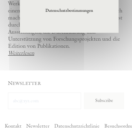
Werke und die anderer Künstler bewahrt und
einem breiten Publikum in La Ribaute zugänglich
Datenschutzbestimmungen
macht. Die Stiftung fördert zeitgenössische Kunst
durch die Organisation von internationalen
Ausstellungen, die Durchführung und
Unterstützung von Forschungsprojekten und die
Edition von Publikationen.
Weiterlesen
Newsletter
Subscribe
Kontakt
Newsletter
Datenschutzrichtlinie
Besuchsordn