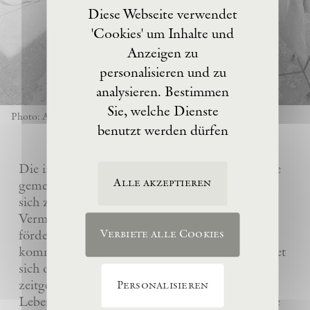
Diese Webseite verwendet
'Cookies' um Inhalte und
Anzeigen zu
personalisieren und zu
analysieren. Bestimmen
Sie, welche Dienste
Photo: Anselm Kiefer
benutzt werden dürfen
Die im Jahre 2017 von Anselm Kiefer gegründete
Alle akzeptieren
gemeinnützige Eschaton –Kunststiftung hat es
sich zur Aufgabe gemacht, das künstlerische
Vermächtnis ihres Gründers Anselm Kiefer zu
fördern und sein Atelier La Ribaute für
Verbiete alle Cookies
kommende Generationen zu erhalten. Sie widmet
sich dem Verständnis und der Wertschätzung
zeitgenössischer Kunst, insbesondere des
Personalisieren
Lebenswerks von Anselm Kiefer, indem sie seine