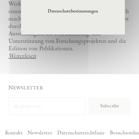
Werke und die anderer Künstler bewahrt und
einem breiten Publikum in La Ribaute zugänglich
Datenschutzbestimmungen
macht. Die Stiftung fördert zeitgenössische Kunst
durch die Organisation von internationalen
Ausstellungen, die Durchführung und
Unterstützung von Forschungsprojekten und die
Edition von Publikationen.
Weiterlesen
Newsletter
Subscribe
Kontakt
Newsletter
Datenschutzrichtlinie
Besuchsordn