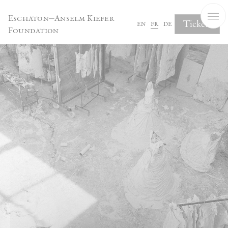
Panneau de gestion des cookies
Eschaton—Anselm Kiefer
Tickets
en
fr
de
Foundation