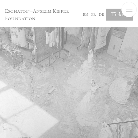
Panneau de gestion des cookies
Eschaton—Anselm Kiefer
Tickets
en
fr
de
Foundation