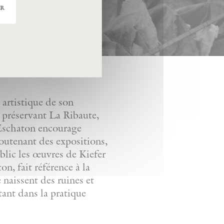
er
artistique de son
n préservant La Ribaute,
. Eschaton encourage
soutenant des expositions,
ublic les œuvres de Kiefer
n, fait référence à la
e naissent des ruines et
tant dans la pratique