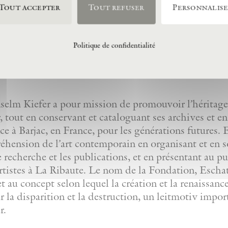
Tout accepter
Tout refuser
Personnalis
Politique de confidentialité
lm Kiefer a pour mission de promouvoir l’héritage 
 tout en conservant et cataloguant ses archives et e
nce à Barjac, en France, pour les générations futures
réhension de l’art contemporain en organisant et en 
de recherche et les publications, et en présentant au p
artistes à La Ribaute. Le nom de la Fondation, Eschato
et au concept selon lequel la création et la renaissanc
r la disparition et la destruction, un leitmotiv impor
r.