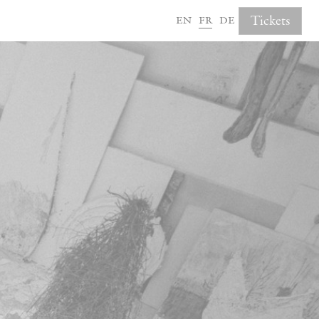
en
fr
de
Tickets