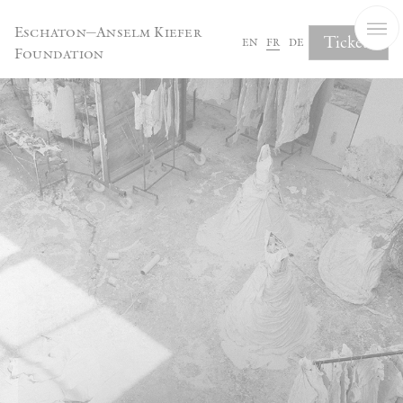
Panneau de gestion des cookies
Eschaton—Anselm Kiefer
Tickets
en
fr
de
Foundation