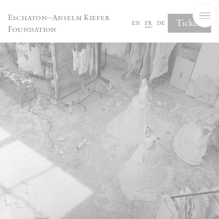
Panneau de gestion des cookies
Eschaton—Anselm Kiefer
Tickets
en
fr
de
Foundation