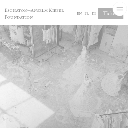
Panneau de gestion des cookies
Eschaton—Anselm Kiefer
Tickets
en
fr
de
Foundation