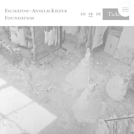
Panneau de gestion des cookies
Eschaton—Anselm Kiefer
Tickets
en
fr
de
Foundation