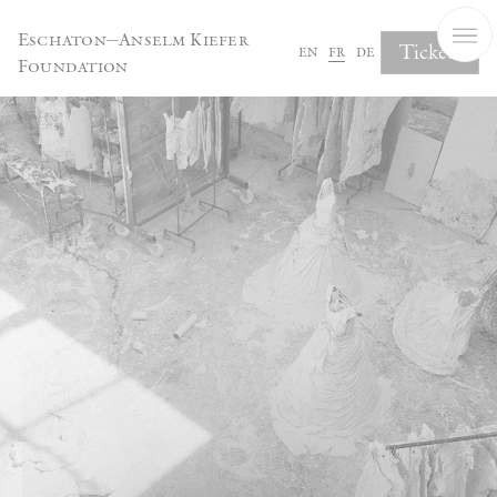
Panneau de gestion des cookies
Eschaton—Anselm Kiefer
Tickets
en
fr
de
Foundation