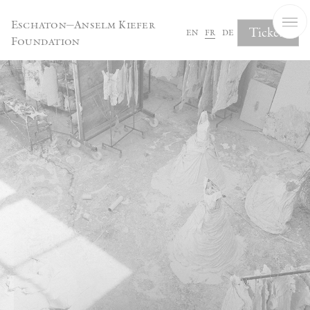
Panneau de gestion des cookies
Eschaton—Anselm Kiefer
Tickets
en
fr
de
Foundation