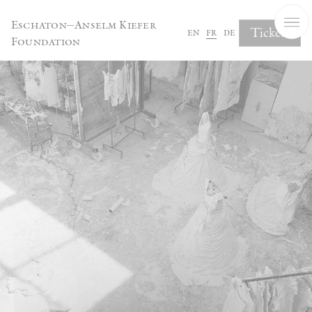
Panneau de gestion des cookies
Eschaton—Anselm Kiefer
Tickets
en
fr
de
Foundation