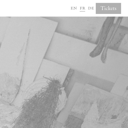
en
fr
de
Tickets