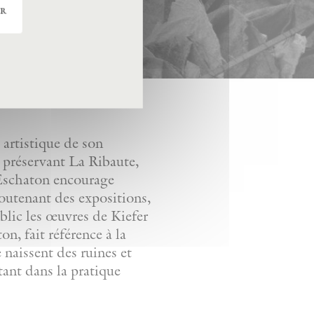
er
artistique de son
n préservant La Ribaute,
. Eschaton encourage
soutenant des expositions,
ublic les œuvres de Kiefer
n, fait référence à la
e naissent des ruines et
tant dans la pratique