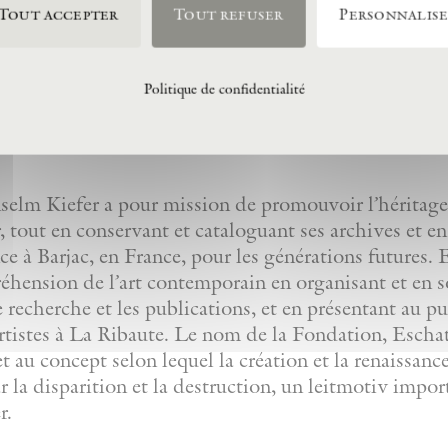
Tout accepter
Tout refuser
Personnalis
Politique de confidentialité
lm Kiefer a pour mission de promouvoir l’héritage 
 tout en conservant et cataloguant ses archives et e
nce à Barjac, en France, pour les générations futures
réhension de l’art contemporain en organisant et en 
de recherche et les publications, et en présentant au p
artistes à La Ribaute. Le nom de la Fondation, Eschato
et au concept selon lequel la création et la renaissanc
r la disparition et la destruction, un leitmotiv impor
r.