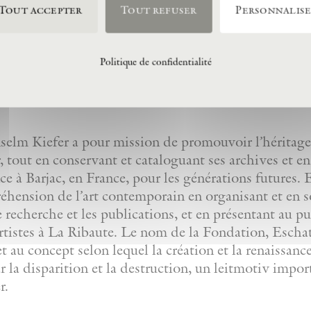
Tout accepter
Tout refuser
Personnalis
Politique de confidentialité
lm Kiefer a pour mission de promouvoir l’héritage 
 tout en conservant et cataloguant ses archives et e
nce à Barjac, en France, pour les générations futures
réhension de l’art contemporain en organisant et en 
de recherche et les publications, et en présentant au p
artistes à La Ribaute. Le nom de la Fondation, Eschato
et au concept selon lequel la création et la renaissanc
r la disparition et la destruction, un leitmotiv impor
r.