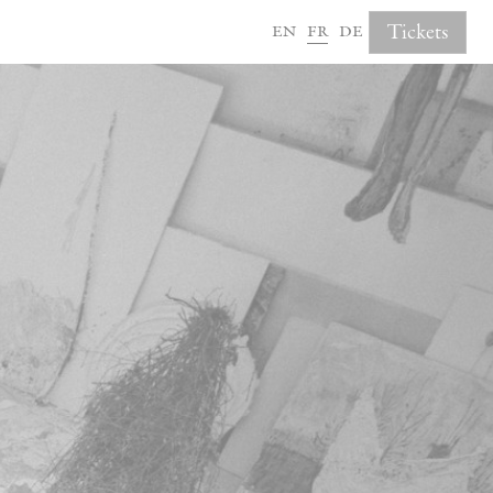
en
fr
de
Tickets