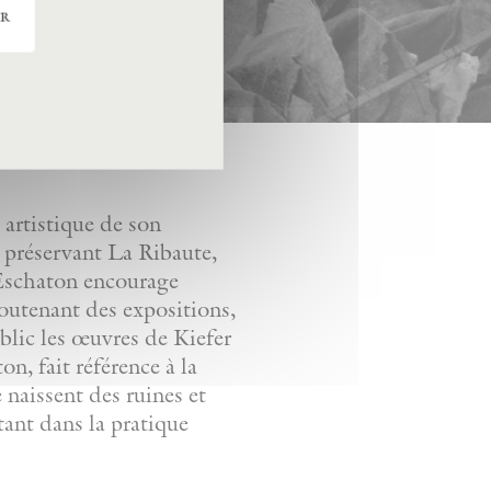
er
artistique de son
n préservant La Ribaute,
. Eschaton encourage
soutenant des expositions,
ublic les œuvres de Kiefer
n, fait référence à la
e naissent des ruines et
tant dans la pratique