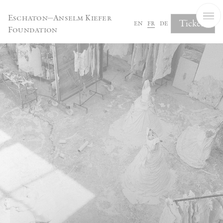
Panneau de gestion des cookies
Eschaton—Anselm Kiefer
Tickets
en
fr
de
Foundation