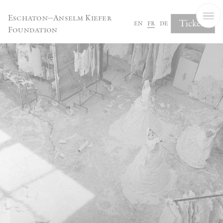
Panneau de gestion des cookies
Eschaton—Anselm Kiefer
Tickets
en
fr
de
Foundation