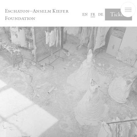
Panneau de gestion des cookies
Eschaton—Anselm Kiefer
Tickets
en
fr
de
Foundation