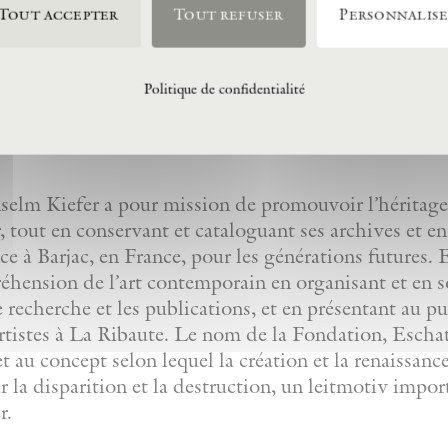
Tout accepter
Tout refuser
Personnalis
Politique de confidentialité
lm Kiefer a pour mission de promouvoir l’héritage 
 tout en conservant et cataloguant ses archives et e
nce à Barjac, en France, pour les générations futures
réhension de l’art contemporain en organisant et en 
de recherche et les publications, et en présentant au p
artistes à La Ribaute. Le nom de la Fondation, Eschato
et au concept selon lequel la création et la renaissanc
r la disparition et la destruction, un leitmotiv impor
r.