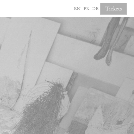
en
fr
de
Tickets