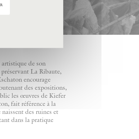
er
artistique de son
n préservant La Ribaute,
. Eschaton encourage
soutenant des expositions,
ublic les œuvres de Kiefer
n, fait référence à la
e naissent des ruines et
tant dans la pratique