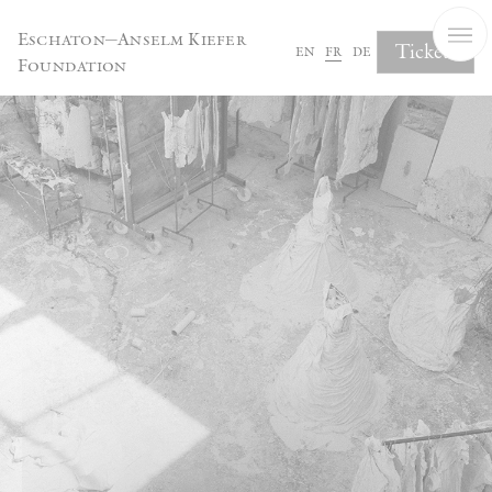
Panneau de gestion des cookies
Eschaton—Anselm Kiefer
Tickets
en
fr
de
Foundation